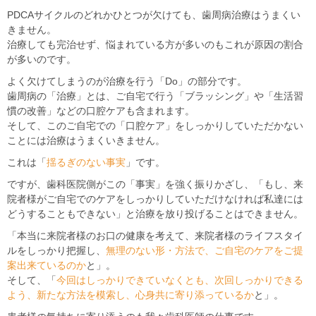
PDCAサイクルのどれかひとつが欠けても、歯周病治療はうまくい
きません。
治療しても完治せず、悩まれている方が多いのもこれが原因の割合
が多いのです。
よく欠けてしまうのが治療を行う「Do」の部分です。
歯周病の「治療」とは、ご自宅で行う「ブラッシング」や「生活習
慣の改善」などの口腔ケアも含まれます。
そして、このご自宅での「口腔ケア」をしっかりしていただかない
ことには治療はうまくいきません。
これは「
揺るぎのない事実
」です。
ですが、歯科医院側がこの「事実」を強く振りかざし、「もし、来
院者様がご自宅でのケアをしっかりしていただけなければ私達には
どうすることもできない」と治療を放り投げることはできません。
「本当に来院者様のお口の健康を考えて、来院者様のライフスタイ
ルをしっかり把握し、
無理のない形・方法で、ご自宅のケアをご提
案出来ているのか
と」。
そして、「
今回はしっかりできていなくとも、次回しっかりできる
よう、新たな方法を模索し、心身共に寄り添っているか
と」。