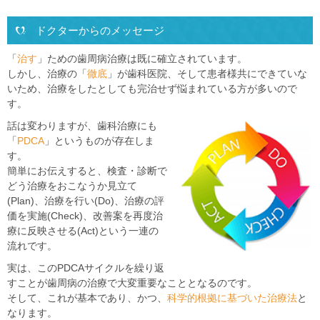
ドクターからのメッセージ
「
治す
」ための歯周病治療は既に確立されています。
しかし、治療の「
徹底
」が歯科医院、そして患者様共にできていな
いため、治療をしたとしても完治せず悩まれている方が多いので
す。
話は変わりますが、歯科治療にも
「
PDCA
」というものが存在しま
す。
簡単にお伝えすると、検査・診断で
どう治療をおこなうか見立て
(Plan)、治療を行い(Do)、治療の評
価を実施(Check)、改善案を再度治
療に反映させる(Act)という一連の
流れです。
実は、このPDCAサイクルを繰り返
すことが歯周病の治療で大変重要なこととなるのです。
そして、これが基本であり、かつ、
科学的根拠に基づいた治療法
と
なります。