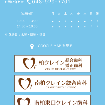
診療時間
月
火
水
木
金
土
日
祝
10:00 ~ 13:00
●
●
/
●
●
●
/
/
14:30 ~ 18:30
●
●
/
●
●
●
/
/
※ 休診日：水曜・日曜・祝日